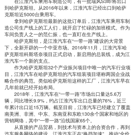
在江淮汽车乘用车制造公司，有一批瑞风S3即将出口
到哈萨克斯坦。从2016年以来，江淮汽车已经出口到哈萨
克斯坦近5000台乘用车。
拿到哈萨克斯坦最新的这批订单后，江淮汽车乘用车制
造公司生产线上的工人们，就开启了忙碌的加班模式。作为
车间负责人之一的范仁振，也一直盯在生产线上。
哈萨克斯坦，是江淮汽车在“一带一路”建设的大背景
下，全新开辟的一个中亚市场。2016年11月，江淮汽车哈
萨克斯坦科斯塔奈项目正式启动，新启用的总装线，成为江
淮汽车一个新的支点。
作为哈萨克斯坦32个产业振兴项目中唯一的汽车行业项
目，江淮汽车在哈萨克斯坦的汽车组装项目堪称两国企业战
略合作的典范。类似哈萨克斯坦这样的工厂，江淮汽车早在
几年前就已经开始布局。
2018年，江淮汽车在“一带一路”市场出口量达5.6万
辆，同比增长9.9%，约占江淮汽车出口总量的76%，近三
年累计出口近15万辆。截至目前，江淮汽车已经建立了覆盖
南美洲、非洲、中东、东南亚和东欧130余个国家和地区的
营销网络，其中“一带一路”沿线国家65个。
从直接的产品贸易，到技术与资本上的合资合作，再到
汽车服务网络的建设，江淮汽车正在“换挡加速”，推动“全价