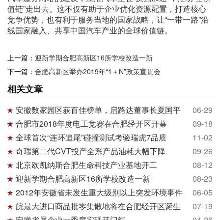
值链”走出去。这不仅有助于企业优化资源配置，打造核心
竞争优势，也有利于服务当地的国家战略，让“一带一路”沿
线国家融入、共享中国汽车产业的全球价值链。
上一篇：
迎新学期合肥高新区16所学校改造一新
下一篇：
合肥高新区举办2019年“1＋N”政策宣贯会
相关文章
安徽数家园区获百佳榜单，启路达董事长夏国平
06-29
合肥市2018年度电工竞赛在合肥经开区开幕
09-18
全球首次“连环追尾”碰撞测试考验瑞虎7品质
11-02
奇瑞第二代CVT投产全系产品油耗大幅下降
09-26
北京欧凯纳斯合肥生命科技产业基地开工
08-12
迎新学期合肥高新区16所学校改造一新
08-23
2012年安徽省未发生重大级别以上突发环境事件
06-05
皖最大进口商品批零集散地将在合肥经开区诞生
07-19
安徽省属企业一季度实现开门红
04-26