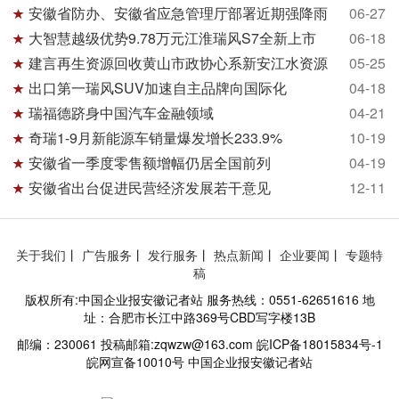
安徽省防办、安徽省应急管理厅部署近期强降雨
06-27
大智慧越级优势9.78万元江淮瑞风S7全新上市
06-18
建言再生资源回收黄山市政协心系新安江水资源
05-25
出口第一瑞风SUV加速自主品牌向国际化
04-18
瑞福德跻身中国汽车金融领域
04-21
奇瑞1-9月新能源车销量爆发增长233.9%
10-19
安徽省一季度零售额增幅仍居全国前列
04-19
安徽省出台促进民营经济发展若干意见
12-11
关于我们
丨
广告服务
丨
发行服务
丨
热点新闻
丨
企业要闻
丨
专题特
稿
版权所有:中国企业报安徽记者站 服务热线：0551-62651616 地
址：合肥市长江中路369号CBD写字楼13B
邮编：230061 投稿邮箱:zqwzw@163.com 皖ICP备18015834号-1
皖网宣备10010号 中国企业报安徽记者站