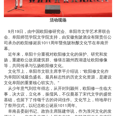
活动现场
9月19日，由中国欧阳修研究会、阜阳市文学艺术界联合
会、阜阳师范学院文学院支持，由安徽焦陂酒业有限责任公
司承办的欧阳修诞辰1011周年暨焦陂秋酿文化节在阜南开
幕。
近年来，阜阳十分重视对欧阳修文化的保护、研究和发
扬，重建欧公故居建筑群、修缮古颍州西湖遗址欧阳修像
等，共同传承与弘扬欧阳修文化。
文化节上，阜阳市文联主席李平介绍说：“欧阳修文化作
为阜阳区域最负盛名、最具标志性的历史文化资源，是建设
文化阜阳的重要核心软实力。”
从少年意气到壮年得志，从开封到颍州，欧阳修一生临大
事，决大议，立化本，振儒风，不仅奠基了宋代文学的盛世
基础，也留下了传颂千古的诗词佳作。文化节上，特地举行
了祭拜仪式，以纪念欧公诞辰1011周年。
阜南县委副书记、政协主席陈建华说，作为淮河文化的发