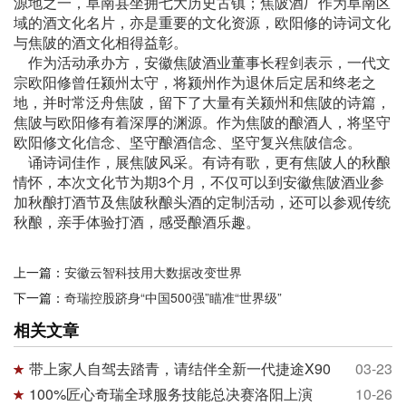
源地之一，阜南县坐拥七大历史古镇；焦陂酒厂作为阜南区
域的酒文化名片，亦是重要的文化资源，欧阳修的诗词文化
与焦陂的酒文化相得益彰。
作为活动承办方，安徽焦陂酒业董事长程剑表示，一代文
宗欧阳修曾任颍州太守，将颍州作为退休后定居和终老之
地，并时常泛舟焦陂，留下了大量有关颍州和焦陂的诗篇，
焦陂与欧阳修有着深厚的渊源。作为焦陂的酿酒人，将坚守
欧阳修文化信念、坚守酿酒信念、坚守复兴焦陂信念。
诵诗词佳作，展焦陂风采。有诗有歌，更有焦陂人的秋酿
情怀，本次文化节为期3个月，不仅可以到安徽焦陂酒业参
加秋酿打酒节及焦陂秋酿头酒的定制活动，还可以参观传统
秋酿，亲手体验打酒，感受酿酒乐趣。
上一篇：
安徽云智科技用大数据改变世界
下一篇：
奇瑞控股跻身“中国500强”瞄准“世界级”
相关文章
带上家人自驾去踏青，请结伴全新一代捷途X90
03-23
100%匠心奇瑞全球服务技能总决赛洛阳上演
10-26