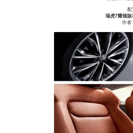
配
瑞虎7
耀领版
作者