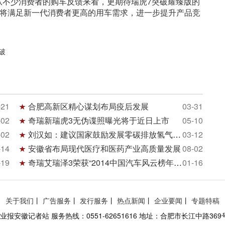
型，从不少消费者的购车反馈来看，更期待瑞虎7突破耀臻版的
，将满足新一代消费者更高的用车需求，进一步提升产品竞
破
-21
合肥高新区精心谋划布局疫后发展
03-31
-02
奇瑞新瑞虎3无伪谍照曝光将于近日上市
05-10
-02
刘汉如：建议国家鼓励发展零碳排放氢气发动机
03-12
-14
安徽省布局现代医疗和医药产业高质量发展
08-02
-19
奇瑞艾瑞泽3荣获“2014中国汽车风云榜年度时尚新
01-16
关于我们
丨
广告服务
丨
发行服务
丨
热点新闻
丨
企业要闻
丨
专题特稿
报安徽记者站 服务热线：0551-62651616 地址：合肥市长江中路369