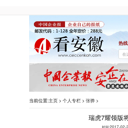
热线
当前位置:
主页
>
个人专栏
>
张骅
>
瑞虎7耀领版将
2017-02-2
时间: