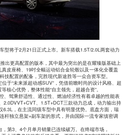
于2月21日正式上市。新车搭载1.5T/2.0L两套动力
之上推出更高配置的版本，其中最为突出的是在耀臻版基础上
真皮座椅、19吋全幅运动铝合金轮毂以及一体化全覆盖
尚科技配置的配备，完胜现代新途胜等一众合资车型。
定位于“未来派超动感SUV”，凭借前瞻时尚的设计风格、超
等核心优势，整体性能“自主领先，超越合资”。
操控、驾乘舒适性、通过性、燃油经济性有着卓越的性能表
2.0DVVT+CVT、1.5T+DCT三款动力总成，动力输出持
油耗仅6.3L，在主流同级车型中具有明显优势。底盘方面，瑞
连杆独立悬架+副车架的形式，并由国际一流专家缜密调
台，第3、4个月单月销量已连续破万。在终端市场，