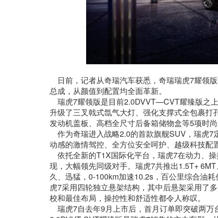
日前，记者从奇瑞汽车获悉，奇瑞瑞虎7耀领版车型将
总成，从颜值到配置均全面革新。
瑞虎7耀领版是目前2.0DVVT—CVT耀臻版
升级了三叉戟式氙气大灯、强化支撑式全包裹打孔
发动机盖板、高档全尺寸后备箱储物盒等5项时
作为奇瑞进入战略2.0的首款旗舰SUV，瑞虎7
动感的激情驾控、全方位安全呵护、越级科技配置
依托全新的T1X国际化平台，瑞虎7在动力、
现，大幅领先同级对手。瑞虎7共推出1.5T+ 6MT、
久、迅猛，0-100km加速10.2s，百公里综合
虎7采用四轮独立悬架结构，其中后悬架采用了多
校和最佳布局，操控性和舒适性都令人称叹。
瑞虎7自去年9月上市后，首月订单即突破两万