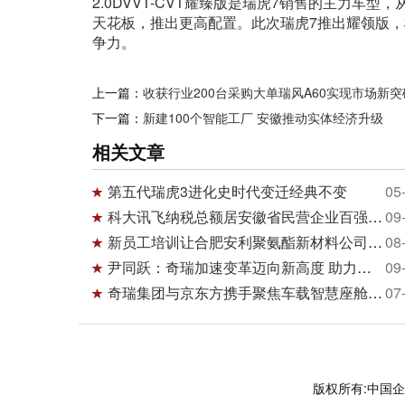
2.0DVVT-CVT耀臻版是瑞虎7销售的主力车
天花板，推出更高配置。此次瑞虎7推出耀领版
争力。
上一篇：
收获行业200台采购大单瑞风A60实现市场新突
下一篇：
新建100个智能工厂 安徽推动实体经济升级
相关文章
第五代瑞虎3进化史时代变迁经典不变
05
科大讯飞纳税总额居安徽省民营企业百强第六
09
新员工培训让合肥安利聚氨酯新材料公司增活力
08
尹同跃：奇瑞加速变革迈向新高度 助力安徽打造
09
奇瑞集团与京东方携手聚焦车载智慧座舱解决方
07
版权所有:中国企业