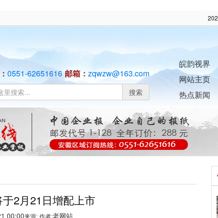
20
皖韵视界
：
0551-62651616
邮箱：
zqwzw@163.com
网站主页
搜索
热点新闻
于2月21日增配上市
1 00:00
老网站
来源:
作者: