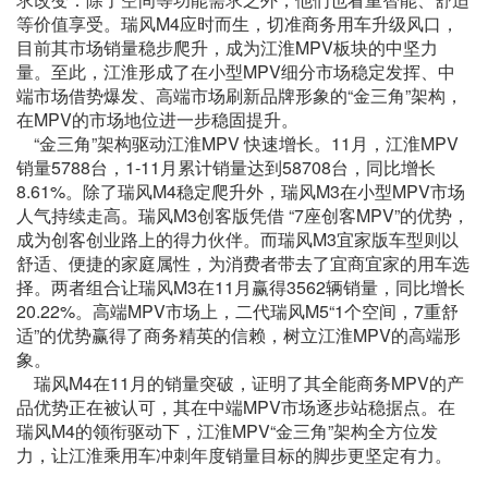
等价值享受。瑞风M4应时而生，切准商务用车升级风口，
目前其市场销量稳步爬升，成为江淮MPV板块的中坚力
量。至此，江淮形成了在小型MPV细分市场稳定发挥、中
端市场借势爆发、高端市场刷新品牌形象的“金三角”架构，
在MPV的市场地位进一步稳固提升。
“金三角”架构驱动江淮MPV 快速增长。11月，江淮MPV
销量5788台，1-11月累计销量达到58708台，同比增长
8.61%。除了瑞风M4稳定爬升外，瑞风M3在小型MPV市场
人气持续走高。瑞风M3创客版凭借 “7座创客MPV”的优势，
成为创客创业路上的得力伙伴。而瑞风M3宜家版车型则以
舒适、便捷的家庭属性，为消费者带去了宜商宜家的用车选
择。两者组合让瑞风M3在11月赢得3562辆销量，同比增长
20.22%。高端MPV市场上，二代瑞风M5“1个空间，7重舒
适”的优势赢得了商务精英的信赖，树立江淮MPV的高端形
象。
瑞风M4在11月的销量突破，证明了其全能商务MPV的产
品优势正在被认可，其在中端MPV市场逐步站稳据点。在
瑞风M4的领衔驱动下，江淮MPV“金三角”架构全方位发
力，让江淮乘用车冲刺年度销量目标的脚步更坚定有力。