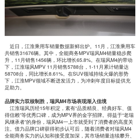
近日，江淮乘用车销量数据新鲜出炉。11月，江淮乘用车
共销售31676辆。其中，全能商务MPV瑞风M4销量稳步爬
升，11月销售1456辆，环比增长65.8%。在瑞风M4的带动
下，江淮瑞风MPV 11月销售5788台，1-11月累计销量达
58708台，同比增长8.61%。在SUV领域持续火爆的形势
下，江淮MPV领域不断迸发活力，为冲刺年度目标提供充
足助力。
品牌实力双核制胜，瑞风M4
市场表现渐入佳境
江淮瑞风历经15年积淀，素有“品质精良、经典好车、值
得信赖”等优秀口碑，成为MPV界的金字招牌。得益于“老瑞
风继承者”的身份，瑞风M4一上市就受到了消费者的高度关
注。借力品牌口碑获得初步认可后，随着消费者对瑞风M4
全能商务实力的认知和接受度加深，其市场销量连续攀升、