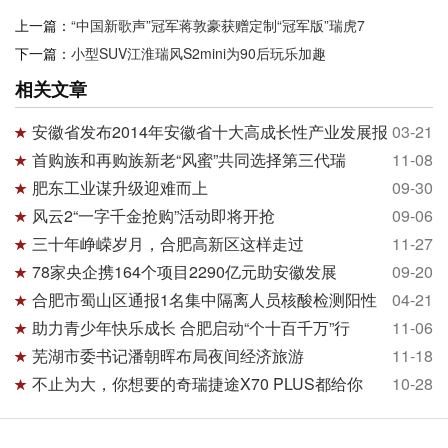
上一篇：
“中国新歌声”冠军蒋敦豪获赠定制“冠军版”瑞虎7
下一篇：
小型SUV江淮瑞风S2mini为90后玩乐加趣
相关文章
安徽省发布2014年安徽省十大高成长性产业发展报
03-21
首购族和再购族新老“风蜜”共同选择第三代瑞
11-08
肥东工业谋升级迎难而上
09-30
风云2“一字千金抢购”活动即将开抢
09-06
三十年峥嵘岁月，合肥高新区这样走过
11-27
78家央企携164个项目2290亿元助安徽发展
09-20
合肥市蜀山区通报1名集中隔离人员核酸检测阳性
04-21
助力青少年快乐成长 合肥启动“个十百千万”行
11-06
芜湖市委书记潘朝晖布局夜间经济旅游
11-18
不止为大，你想要的奇瑞捷途X70 PLUS都给你
10-28