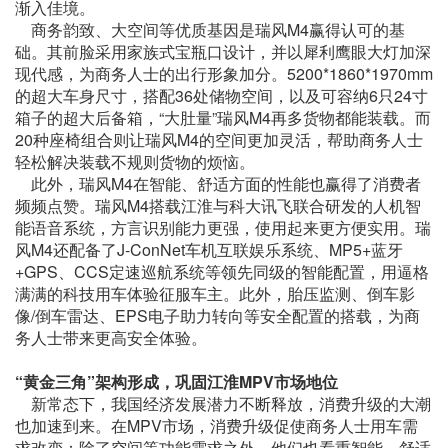
渐入佳境。
商务韵致、大空间等优质基因是瑞风M4赢得认可的基
础。其前脸采用家族式宝瓶口设计，并以犀利鹰眼大灯加深
现代感，为商务人士的出行形象加分。5200*1860*1970mm
的超大车身尺寸，搭配36处储物空间，以及可容纳6只24寸
箱子的超大后备箱，“大肚量”瑞风M4再多货物都能装载。而
20种座椅组合则让瑞风M4的空间更加灵活，帮助商务人士
轻松解决装载不规则货物的烦恼。
此外，瑞风M4在智能、舒适方面的性能也赢得了消费者
频频点赞。瑞风M4搭载江淮与科大讯飞联合研发的人机智
能语音系统，方言识别能力更强，使用起来更方便实用。瑞
风M4还配备了J-ConNet车机互联娱乐系统、MP5+蓝牙
+GPS、CCS定速巡航系统等领先同级的智能配置，用逼格
满满的科技用车体验征服车主。此外，胎压监测、倒车影
像/倒车雷达、EPS电子助力转向等安全配置的搭载，为商
务人士带来更高安全体验。
“黄金三角”架构形成，巩固江淮MPV
市场地位
新常态下，我国经济发展潜力不断释放，消费升级的大潮
也加速到来。在MPV市场，消费升级促使商务人士用车需
求改变：除了空间等功能需求之外，他们也看重智能、舒适