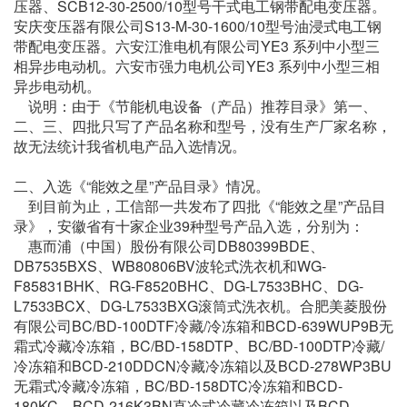
压器、SCB12-30-2500/10型号干式电工钢带配电变压器。
安庆变压器有限公司S13-M-30-1600/10型号油浸式电工钢
带配电变压器。六安江淮电机有限公司YE3 系列中小型三
相异步电动机。六安市强力电机公司YE3 系列中小型三相
异步电动机。
说明：由于《节能机电设备（产品）推荐目录》第一、
二、三、四批只写了产品名称和型号，没有生产厂家名称，
故无法统计我省机电产品入选情况。
二、入选《“能效之星”产品目录》情况。
到目前为止，工信部一共发布了四批《“能效之星”产品目
录》，安徽省有十家企业39种型号产品入选，分别为：
惠而浦（中国）股份有限公司DB80399BDE、
DB7535BXS、WB80806BV波轮式洗衣机和WG-
F85831BHK、RG-F8520BHC、DG-L7533BHC、DG-
L7533BCX、DG-L7533BXG滚筒式洗衣机。合肥美菱股份
有限公司BC/BD-100DTF冷藏/冷冻箱和BCD-639WUP9B无
霜式冷藏冷冻箱，BC/BD-158DTP、BC/BD-100DTP冷藏/
冷冻箱和BCD-210DDCN冷藏冷冻箱以及BCD-278WP3BU
无霜式冷藏冷冻箱，BC/BD-158DTC冷冻箱和BCD-
180KC、BCD-216K3BN直冷式冷藏冷冻箱以及BCD-