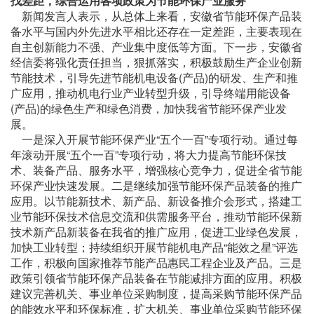
找差距，综合运用各项政策为节能环保产业服务
新闻发言人表示，从总体上来看，安徽省节能环保产品装
备水平与国内外先进水平相比还存在一定差距，主要表现在
自主创新能力不强、产业集中度低等方面。下一步，安徽省
经信委将强化责任担当，狠抓落实，积极鼓励生产企业创新
节能技术，引导先进节能机电设备(产品)的研发、生产和推
广应用，推动机电行业产业转型升级，引导终端用能设备
(产品)的绿色生产和绿色消费，加快我省节能环保产业发
展。
一是深入开展节能环保产业“五个一百”专项行动。通过每
年滚动开展“五个一百”专项行动，将大力提高节能环保技
术、装备产品、服务水平，增强核心竞争力，促进全省节能
环保产业快速发展。二是继续加强节能环保产品装备的推广
应用。以节能新技术、新产品、新设备推介会形式，搭建工
业节能环保技术信息交流和供需服务平台，推动节能环保新
技术新产品新装备在我省的推广应用，促进工业绿色发展，
加快工业转型；持续组织开展节能机电产品“能效之星”评选
工作，积极向国家推荐节能产品惠民工程企业及产品。三是
政策引领省节能环保产品装备在节能减排方面的应用。积极
建议完善机关、事业单位采购制度，提高采购节能环保产品
的能效水平和环保标准，扩大机关、事业单位采购节能环保