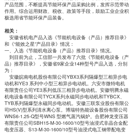
产品范围，不断提高节能环保产品采购比例，发挥示范带动
作用。综合运用财政、税收、政策等手段，鼓励工业企业积
极选用省节能环保产品装备。
相关：
安徽省机电产品入选《节能机电设备（产品）推荐目录》
和《“能效之星”产品目录》情况：
一、入选《节能机电设备（产品）推荐目录》情况。
到目前为止，工信部一共发布了六批《节能机电设备（产
品）推荐目录》，安徽省9家企业14种型号产品入选，分别
为：
安徽皖南电机股份有限公司YBX3系列隔爆型三相异步电
动机和YE3 系列中小型三相异步电动机。六安市微特电机
有限责任公司YE3系列低压三相异步电动机。安徽明腾永磁
机电设备有限公司TYCX系列永磁同步电动机和TYBCX、
TYB系列隔爆型永磁同步电动机。安徽三联泵业股份有限公
司HS(V)型系列清水离心泵。博瑞特热能设备股份有限公司
WNS6-1.25-Q型号WNS 型燃气蒸汽锅炉。合肥神龙变压器
有限责任公司SBH15-M-30-1600/10型号油浸式非晶合金配
电变压器、S13-M-30-1600/10型号油浸式电工钢带配电变