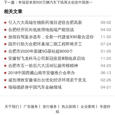
下一篇：
奇瑞迎来第500万辆汽车下线再次创造中国第一
相关文章
引入六大高端生物医药项目进驻合肥高新
09-02
合肥经开区向低效用地低端产能宣战
04-02
放假自驾返乡选车，全新一代捷途X90最合适你
11-30
国开行助力合肥环巢湖二期工程即将开工
07-24
合肥市2020年新建5G基站超8000个
01-05
安徽智飞龙科马公司新冠疫苗Ⅲ期临床启动
11-20
合肥市五一前后六大活动弘扬劳模精神
04-23
2018中国西藏山南市安徽推介会举办
06-13
减负增效安徽省出台优化经济环境若干意见
02-26
瑞福德跻身中国汽车金融领域
04-21
关于我们
丨
广告服务
丨
发行服务
丨
热点新闻
丨
企业要闻
丨
专题特
稿