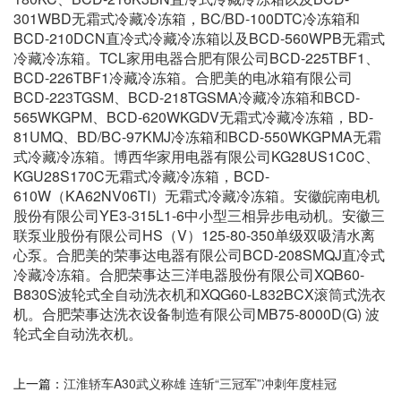
301WBD无霜式冷藏冷冻箱，BC/BD-100DTC冷冻箱和
BCD-210DCN直冷式冷藏冷冻箱以及BCD-560WPB无霜式
冷藏冷冻箱。TCL家用电器合肥有限公司BCD-225TBF1、
BCD-226TBF1冷藏冷冻箱。合肥美的电冰箱有限公司
BCD-223TGSM、BCD-218TGSMA冷藏冷冻箱和BCD-
565WKGPM、BCD-620WKGDV无霜式冷藏冷冻箱，BD-
81UMQ、BD/BC-97KMJ冷冻箱和BCD-550WKGPMA无霜
式冷藏冷冻箱。博西华家用电器有限公司KG28US1C0C、
KGU28S170C无霜式冷藏冷冻箱，BCD-
610W（KA62NV06TI）无霜式冷藏冷冻箱。安徽皖南电机
股份有限公司YE3-315L1-6中小型三相异步电动机。安徽三
联泵业股份有限公司HS（V）125-80-350单级双吸清水离
心泵。合肥美的荣事达电器有限公司BCD-208SMQJ直冷式
冷藏冷冻箱。合肥荣事达三洋电器股份有限公司XQB60-
B830S波轮式全自动洗衣机和XQG60-L832BCX滚筒式洗衣
机。合肥荣事达洗衣设备制造有限公司MB75-8000D(G) 波
轮式全自动洗衣机。
上一篇：
江淮轿车A30武义称雄 连斩“三冠军”冲刺年度桂冠