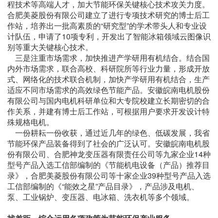
程技术等高端人才，加大节能环保关键核心技术攻关力度。
合肥美菱股份有限公司建立了进行专项技术研究的博士后工
作站，培养出一批高素质的“研究型”的学术带头人和专业设
计队伍，申请了10项专利，开发出了智能冰箱领域云图像识
别等重大关键核心技术。
三是注重市场需求，加快推进产学研用有机结合。结合国
内外市场需求，联合高校、科研院所等行业力量，形成开放
式、网络化的技术联合机制，加快产学研用有机结合，生产
适应不同市场需求的高效绿色节能产品。安徽皖南电机股份
有限公司与国内电机科研单位和大专院校建立长期密切的合
作关系，并建有博士后工作站，可根据用户要求开发设计特
殊规格电机。
一份耕耘一份收获，通过近几年的绿色、低碳发展，我省
节能环保产品装备得到了社会的广泛认可。安徽皖南电机股
份有限公司、合肥神龙变压器有限责任公司等九家企业14种
型号产品入选工信部编制的《节能机电设备（产品）推荐目
录》，合肥美菱股份有限公司等十家企业39种型号产品入选
工信部编制的《“能效之星”产品目录》，产品涉及电机、
泵、工业锅炉、变压器、电冰箱、洗衣机等多个领域。