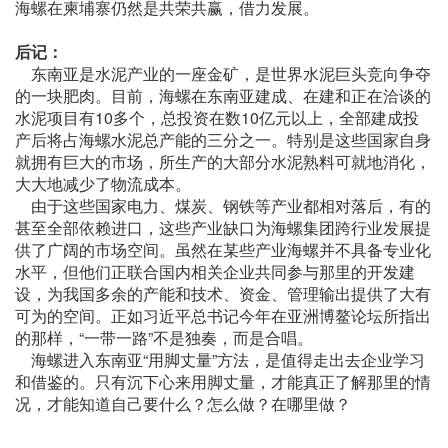
海螺在柬埔寨仍然是共荣共赢，借力发展。
后记：
东南亚是水泥产业的一座金矿，是世界水泥巨头竞向争夺
的一块肥肉。目前，海螺在东南亚建成、在建和正在洽谈的
水泥项目有10多个，总投资在数10亿元以上，全部建成投
产后将占海螺水泥总产能的三分之一。特别是这些国家自身
就拥有巨大的市场，所生产的大部分水泥熟料可就地消化，
大大地减少了物流成本。
由于这些国家电力、煤炭、钢铁等产业都相对落后，有的
甚至全部依赖进口，这些产业缺口为海螺集团跨行业发展提
供了广阔的市场空间。虽然在某些产业海螺并不具备专业化
水平，但他们正联合国内相关企业共同参与那里的开发建
设，为我国多余的产能和技术、资金、管理输出提供了大有
可为的空间。正如习近平总书记今年在亚洲博鳌论坛所指出
的那样，“一带一路”不是独奏，而是合唱。
海螺进入东南亚“用脚丈量”方法，是值得走出去企业学习
和借鉴的。只有沉下心来用脚丈量，才能真正了解那里的情
况，才能知道自己要什么？怎么做？在哪里做？