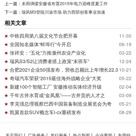
上一篇：
未雨绸缪安徽省布置2015年电力迎峰度夏工作
下一篇：
瑞风M3登陆川渝市场 助力西部创客事业加速
相关文章
中铁四局第八届文化节合肥开幕
11-30
全国知名媒体“蚌埠行”今开启
06-19
张祥安：“五化”力推滁州农业产业化
03-22
瑞风S3/S2让消费者搭上政策“末班车”
12-24
合肥2021企业50强发布，营收总额比上年增长22.3
10-21
奇瑞汽车荣获“2015最佳海外战略企业”大奖
05-22
新建100个智能工厂 安徽推动实体经济升级
02-04
千年古井水育成“金凤凰”——古井贡的人才之
03-09
李克强总理视察巴西中国装备制造业展览会为奇
05-21
凯翼首款SUV概念车i-cx重磅发布
08-29
关于我们
丨
广告服务
丨
发行服务
丨
热点新闻
丨
企业要闻
丨
专题特