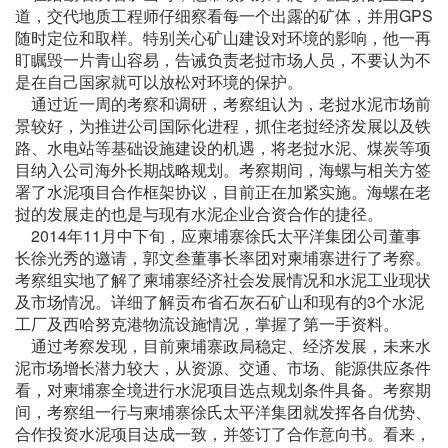
道，交代地质工程师仔细察看每一个出露的矿体，并用GPS
随时定位和取样。特别关心矿山建设对环境的影响，他一再
盯瞩毁一片青山容易，告诫负责老挝市场人员，不要认为不
是在自己国家就可以放松对环境的保护。
通过近一周的考察和调研，考察组认为，老挝水泥市场前
景较好，为推进公司国际化进程，抓住老挝经济发展以及铁
路、水电站等基础设施建设的机遇，将老挝水泥、煤炭等项
目纳入公司海外长期战略规划。考察期间，海螺与相关方签
署了水泥项目合作框架协议，目前正在加紧实施。海螺在老
挝的发展走的也是与现有水泥企业合资合作的捷径。
2014年11月中下旬，应柬埔寨徐氏太平洋集团公司董事
长徐光秀的邀请，郭文叁董事长率团对柬埔寨进行了考察。
考察组实地了解了柬埔寨经济社会发展情况和水泥工业现状
及市场情况。详细了解贡布省石灰石矿山和现有的3个水泥
工厂及西哈努克港物流设施情况，掌握了第一手资料。
通过考察发现，目前柬埔寨政局稳定、经济发展，未来水
泥市场增长潜力较大，从资源、交通、市场、能源供应条件
看，对柬埔寨全境进行水泥项目选点规划条件具备。考察期
间，考察组一行与柬埔寨徐氏太平洋集团就发挥各自优势、
合作投资水泥项目达成一致，并签订了合作意向书。看来，