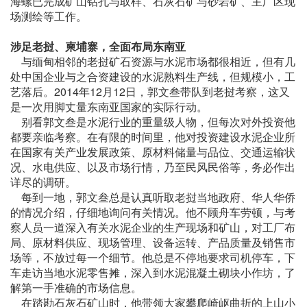
海螺已完成矿山钻孔与取样、石灰石矿与砂岩矿、主厂区现
场测绘等工作。
涉足老挝、柬埔寨，全面布局东南亚
与缅甸相邻的老挝矿石资源与水泥市场都很相近，但有几
处中国企业与之合资建设的水泥熟料生产线，但规模小，工
艺落后。2014年12月12日，郭文叁带队到老挝考察，这又
是一次用脚丈量东南亚国家的实际行动。
别看郭文叁是水泥行业的重量级人物，但每次对外投资他
都要亲临考察。在有限的时间里，他对投资建设水泥企业所
在国家有关产业发展政策、原材料储量与品位、交通运输状
况、水电供应、以及市场行情，乃至民风民俗等，务必作出
详尽的调研。
每到一地，郭文叁总是认真听取老挝当地政府、华人华侨
的情况介绍，仔细地询问有关情况。他不顾舟车劳顿，与考
察人员一道深入有关水泥企业的生产现场和矿山，对工厂布
局、原材料供应、现场管理、设备运转、产品质量及销售市
场等，不放过每一个细节。他总是不停地要求司机停车，下
车走访当地水泥零售摊，深入到水泥混凝土砌块小作坊，了
解第一手准确的市场信息。
在踏勘石灰石矿山时，他带领大家攀爬崎岖曲折的上山小