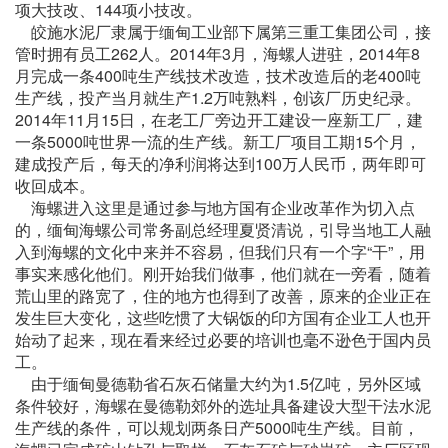
项大技改、144项小技改。
皎施水泥厂隶属于缅甸工业部下属第三重工集团公司，接
管时拥有员工262人。2014年3月，海螺人进驻，2014年8
月完成一条400吨生产线技术改造，技术改造后的老400吨
生产线，投产当月就生产1.2万吨熟料，创该厂历史纪录。
2014年11月15日，在老工厂旁边开工建设一座新工厂，建
一条5000吨世界一流的生产线。新工厂项目工期15个月，
建成投产后，每天的净利润将达到100万人民币，两年即可
收回成本。
海螺进入这里是通过参与地方国有企业改革作为切入点
的，缅甸海螺公司常务副总经理夏贤清说，引导当地工人融
入到海螺的文化中来并不容易，但我们只有一个字“干”，用
事实来感化他们。刚开始我们做事，他们就在一旁看，随着
荒山里的路宽了，住的地方也得到了改善，原来的企业正在
发生巨大变化，这些吃惯了大锅饭的印方国有企业工人也开
始动了起来，现在看来经过必要的培训也毫不逊色于国内员
工。
由于缅甸曼德勒省石灰石储量大约为1.5亿吨，另外区域
条件较好，海螺在曼德勒郊外的选址具备建设大型干法水泥
生产线的条件，可以规划两条日产5000吨生产线。目前，