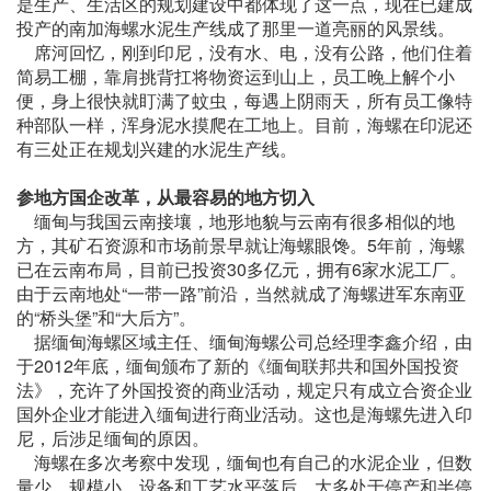
是生产、生活区的规划建设中都体现了这一点，现在已建成
投产的南加海螺水泥生产线成了那里一道亮丽的风景线。
席河回忆，刚到印尼，没有水、电，没有公路，他们住着
简易工棚，靠肩挑背扛将物资运到山上，员工晚上解个小
便，身上很快就盯满了蚊虫，每遇上阴雨天，所有员工像特
种部队一样，浑身泥水摸爬在工地上。目前，海螺在印泥还
有三处正在规划兴建的水泥生产线。
参地方国企改革，从最容易的地方切入
缅甸与我国云南接壤，地形地貌与云南有很多相似的地
方，其矿石资源和市场前景早就让海螺眼馋。5年前，海螺
已在云南布局，目前已投资30多亿元，拥有6家水泥工厂。
由于云南地处“一带一路”前沿，当然就成了海螺进军东南亚
的“桥头堡”和“大后方”。
据缅甸海螺区域主任、缅甸海螺公司总经理李鑫介绍，由
于2012年底，缅甸颁布了新的《缅甸联邦共和国外国投资
法》，充许了外国投资的商业活动，规定只有成立合资企业
国外企业才能进入缅甸进行商业活动。这也是海螺先进入印
尼，后涉足缅甸的原因。
海螺在多次考察中发现，缅甸也有自己的水泥企业，但数
量少，规模小，设备和工艺水平落后，大多处于停产和半停