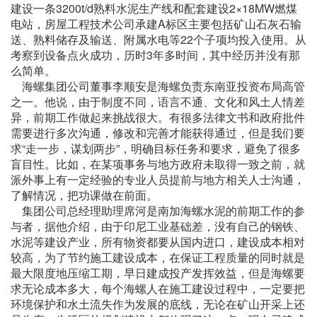
建设一条3200t/d熟料水泥生产线和配套建设2×18MW燃煤
电站，房屋工程技术公司承建A标区主要包括矿山石灰石输
送、熟料储存及输送、附属水电等22个子项均投入使用。从
考察到设备点火成功，历时3年多时间，其中经历并没有那
么简单。
海螺集团公司董事李顺安是海螺负责东南亚投资布局高管
之一。他说，由于制度不同，语言不通、文化和风土人情差
异，前期工作做起来挑战很大。有很多法律文书和政府批件
需要进行多次沟通，修改和完善才能获得通过，但是我们要
求“走一步，谋划两步”，明确目标任务和要求，避免了很多
盲目性。比如，在某项事务与地方政府未取得一致之前，就
派外事上有一定经验的专业人员提前与地方相关人士沟通，
了解情况，把功课做在前面。
集团公司总经理助理席河是南加海螺水泥的前期工作的参
与者，据他介绍，由于印尼工业基础差，没有自己的钢铁、
水泥等建设产业，所有物资都要从国内进口，建设成本相对
较高，为了节约施工建设成本，在保证工程质量的同时就是
最大限度地压缩工期，早日建成投产发挥效益，但是海螺要
求无论成本多大，每个海螺人在施工建设过程中，一定要把
环境保护和水土流失作为发展的底线，无论在矿山开采上还