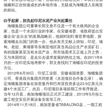
储藏和正在快速成长的本地市场，无疑成为海螺进入东南亚
的前站。
白手起家，担负起印尼水泥产业兴起重任
海螺集团公司董事长郭文叁不仅是一个有大格局的企业
家，也是一个水泥行业的专家。在安徽省委、省政府提出安
徽企业“走出去”的发展战略后，他就时刻盯着世界地图，探
索海螺走出国门的第一步。他从有关文献上得知，印尼、缅
甸、老挝、柬埔寨等东南亚地区富含高品位生产水泥矿石，
有的国家甚至没有水泥产业，而市场需求又正值上升之势，
又与本国邻近，是走出去谋求发展的绝佳之地。在2011年8
月的一次印尼实地考察中，郭文叁找到了海螺在印尼的投资
方位。
2012年6月30日，印尼工业部、安徽省国资委、海螺集团
公司、香港昌兴集团共同签署《水泥项目合作备忘录》，确
定海螺集团准备在加里曼丹和巴布亚投资多达23.5亿美元兴
建4个水泥工厂。此后，印尼项目各项前期工作有序推进。
当年12月底，南加海螺项目正式开工建设，2013年5月份土
建工程交安后开展设备安装等工作。
2014年11月18日，南加里曼省TABALONG县，一期工程