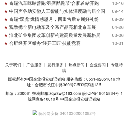
奇瑞汽车咪咕善跑“强音酷跑节”合肥首站开跑
10-16
中国声谷助安徽人工智能与实体深度融合居全国
09-14
奇瑞“双虎”燃情感恩月，四重售后专属好礼纷
08-09
观致携全新电动车及全系产品亮相北京车展
04-26
淮北矿业集团改革创新构建高质量发展新格局
03-06
合肥经开区举办“经开工匠”技能竞赛
10-31
关于我们
丨
广告服务
丨
发行服务
丨
热点新闻
丨
企业要闻
丨
专题特
稿
版权所有:中国企业报安徽记者站 服务热线：0551-62651616 地
址：合肥市长江中路369号CBD写字楼13B
邮编：230061 投稿邮箱:zqwzw@163.com 皖ICP备18015834号-1
皖网宣备10010号 中国企业报安徽记者站
皖公网安备 34010302001082号