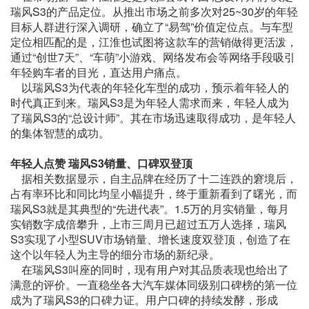
瑞风S3的产品定位。从推出市场之前多次对25~30岁的年轻
目标人群进行深入调研，确立了“易驾”价值定位点。与车型
定位相匹配的是，江淮也试图将这款车的营销做得更活泼，
通过“创世7天”、“车萌”小游戏、网络发布会等网络手段吸引
年轻购车者的目光，直达用户痛点。
以瑞风S3为代表的年轻化车型的成功，预示着年轻人的
时代真正到来。瑞风S3是为年轻人需求而来，年轻人成为
了瑞风S3的“总设计师”。其在市场迅速取得成功，是年轻人
的集体智慧的成功。
年轻人点赞
瑞风S3
销量、口碑双登顶
据相关数据显示，自主品牌在经历了十二连跌的窘境后，
占有率环比和同比均呈小幅提升，终于重新看到了曙光，而
瑞风S3就是其典型的“先进代表”。1.5万的月实销量，每月
实销数字成倍攀升，上市三周月已超过五万人选择，瑞风
S3实现了小型SUV市场销量、增长速度双登顶，创造了在
这个以年轻人为主导的细分市场的新纪录。
在瑞风S3叫座的同时，现有用户对其品质表现也给出了
满意的评价。一直稳坐各大汽车媒体同级别口碑榜的第一位
成为了瑞风S3的口碑力证。用户口碑的持续发酵，形成