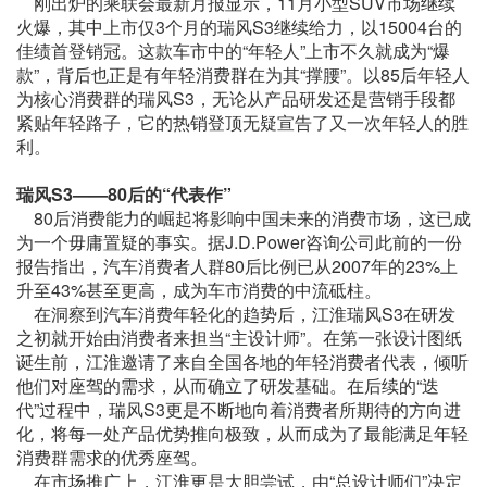
刚出炉的乘联会最新月报显示，11月小型SUV市场继续
火爆，其中上市仅3个月的瑞风S3继续给力，以15004台的
佳绩首登销冠。这款车市中的“年轻人”上市不久就成为“爆
款”，背后也正是有年轻消费群在为其“撑腰”。以85后年轻人
为核心消费群的瑞风S3，无论从产品研发还是营销手段都
紧贴年轻路子，它的热销登顶无疑宣告了又一次年轻人的胜
利。
瑞风S3
——80
后的“代表作”
80后消费能力的崛起将影响中国未来的消费市场，这已成
为一个毋庸置疑的事实。据J.D.Power咨询公司此前的一份
报告指出，汽车消费者人群80后比例已从2007年的23%上
升至43%甚至更高，成为车市消费的中流砥柱。
在洞察到汽车消费年轻化的趋势后，江淮瑞风S3在研发
之初就开始由消费者来担当“主设计师”。在第一张设计图纸
诞生前，江淮邀请了来自全国各地的年轻消费者代表，倾听
他们对座驾的需求，从而确立了研发基础。在后续的“迭
代”过程中，瑞风S3更是不断地向着消费者所期待的方向进
化，将每一处产品优势推向极致，从而成为了最能满足年轻
消费群需求的优秀座驾。
在市场推广上，江淮更是大胆尝试，由“总设计师们”决定