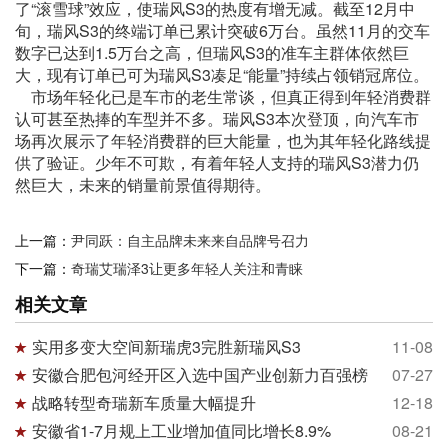
了“滚雪球”效应，使瑞风S3的热度有增无减。截至12月中
旬，瑞风S3的终端订单已累计突破6万台。虽然11月的交车
数字已达到1.5万台之高，但瑞风S3的准车主群体依然巨
大，现有订单已可为瑞风S3凑足“能量”持续占领销冠席位。
市场年轻化已是车市的老生常谈，但真正得到年轻消费群
认可甚至热捧的车型并不多。瑞风S3本次登顶，向汽车市
场再次展示了年轻消费群的巨大能量，也为其年轻化路线提
供了验证。少年不可欺，有着年轻人支持的瑞风S3潜力仍
然巨大，未来的销量前景值得期待。
上一篇：
尹同跃：自主品牌未来来自品牌号召力
下一篇：
奇瑞艾瑞泽3让更多年轻人关注和青睐
相关文章
实用多变大空间新瑞虎3完胜新瑞风S3
11-08
安徽合肥包河经开区入选中国产业创新力百强榜
07-27
战略转型奇瑞新车质量大幅提升
12-18
安徽省1-7月规上工业增加值同比增长8.9%
08-21