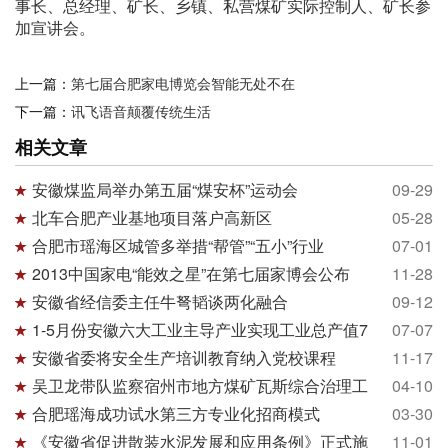
事长、总经理、矿长、乡镇、私营煤矿实际控制人、矿长参
加宣讲会。
上一篇：
第七届合肥家电博览会智能无处不在
下一篇：
讯飞语音颠覆传统生活
相关文章
安徽煤监局举办第五届“煤安杯”运动会
09-29
北车合肥产业基地项目落户高新区
05-28
合肥市瑶海区城管多举措“帮管”“五小”行业
07-01
2013中国家电“能效之星”在第七届家博会公布
11-28
安徽省经信委主任牛弩韬谈两化融合
09-12
1-5月份安徽六大工业主导产业实现工业总产值7
07-07
安徽省委将安全生产培训教育纳入党校课程
11-17
吴卫龙带队监察宿州市地方煤矿瓦斯综合治理工
04-10
合肥瑶海成功试水第三方专业化招商模式
03-30
《安徽省促进散装水泥发展和应用条例》正式施
11-01