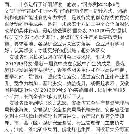
面、二十条进行了详细解读。他说，“国办发[2013]99号
文”是坚守“红线”和“治本攻坚”的行动指南；是转方式、调结
构和化解产能过剩的有力举措；是践行党的群众路线教育实
践活动的重要成果；是进一步落实十八届三中全会全面深化
改革的具体行动。最后他强调说“国办发[2013]99号文”是以
煤矿安全“双七条”为基础，是煤矿安全生产的重要政策措
施，要求各地、各煤矿企业认真宣贯落实，企业只有学习
好，认真领会，才能更好的想措施，想办法落实。
安徽省副省长杨振超在宣讲会上要求说，“国办发
[2013]99号文”是新一届党中央在实践中产生的成果，是煤
炭转型发展的重要指导，希望各相关单位和企业高度重视，
要学习好，贯彻好，强化责任落实，通过落实真正使产业提
升、竞争力增加、基础夯实、效益提升。杨振超表示，安徽
省将制定“国办发[2013]99号文”的实施细则，细到全省105
个矿井，细到全省30多万的煤矿工人。
安徽省政府副秘书长方志宏、安徽省安全生产监督管理局
局长张海阁、安徽煤矿安全监察局局长桂来保、安徽省经信
委副主任张德山等领导出席宣讲会。各产煤市政府分管领
导、市、县（区）煤矿安全监管、行业管理部门主要负责
人，淮南、淮北矿业集团、皖北煤电集团、国投新集公司董